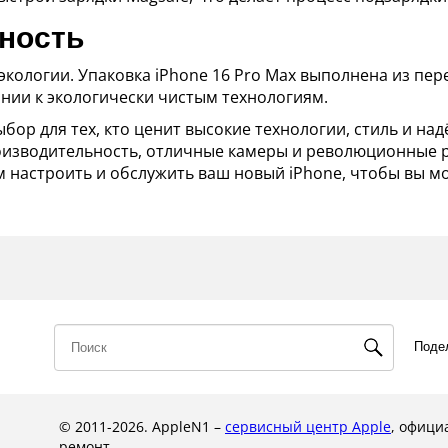
чность
е экологии. Упаковка iPhone 16 Pro Max выполнена из пе
нии к экологически чистым технологиям.
ыбор для тех, кто ценит высокие технологии, стиль и на
оизводительность, отличные камеры и революционные р
м настроить и обслужить ваш новый iPhone, чтобы вы м
Поде
© 2011-2026. AppleN1 –
сервисный центр Apple
, офици
ремонт.