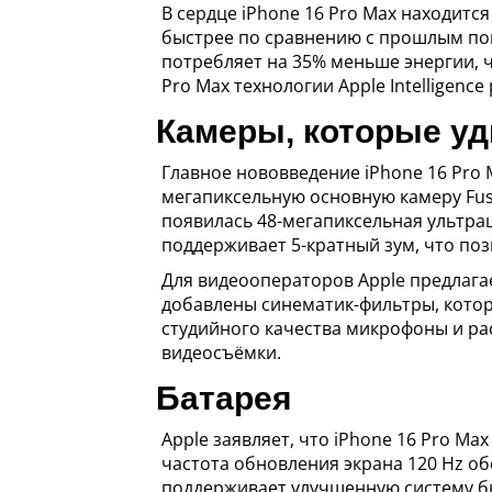
В сердце iPhone 16 Pro Max находитс
быстрее по сравнению с прошлым пок
потребляет на 35% меньше энергии, ч
Pro Max технологии Apple Intelligenc
Камеры, которые у
Главное нововведение iPhone 16 Pro
мегапиксельную основную камеру Fusi
появилась 48-мегапиксельная ультра
поддерживает 5-кратный зум, что поз
Для видеооператоров Apple предлагает
добавлены синематик-фильтры, котор
студийного качества микрофоны и р
видеосъёмки.
Батарея
Apple заявляет, что iPhone 16 Pro M
частота обновления экрана 120 Hz о
поддерживает улучшенную систему бы