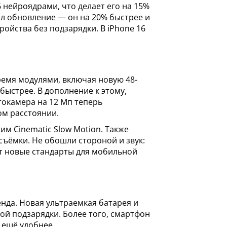
6 нейроядрами, что делает его на 15%
л обновление — он на 20% быстрее и
ойства без подзарядки. В iPhone 16
ремя модулями, включая новую 48-
быстрее. В дополнение к этому,
токамера на 12 Мп теперь
ом расстоянии.
им Cinematic Slow Motion. Также
ъёмки. Не обошли стороной и звук:
т новые стандарты для мобильной
енда. Новая ультраемкая батарея и
ой подзарядки. Более того, смартфон
 ещё удобнее.