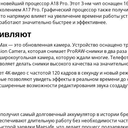
я новейший процессор A18 Pro. Этот 3-нм чип оснащен 1
олением A17 Pro. Графический процессор также получи
то напрямую влияет на увеличение времени работы устр
e работают значительно быстрее и эффективнее.
дивляют
 Max — это обновленная камера. Устройство оснащено т
on Camera, которая снимает ProRAW-снимки в два раза 
широкоугольная камера, которую ждали многие. Телефо
воляет делать снимки высокого качества на значительн
 4K-видео с частотой 120 кадров в секунду и новый реж
ые позволяют увидеть эффекты в реальном времени до с
асширенные возможности редактирования звука создаду
ax получил самый долговечный аккумулятор в истории бр
беспечивают длительную работу без необходимости част
строй зарядки Magsafe, что делает процесс подзарядки