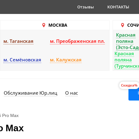
Отзывы
КОНТАКТЫ
МОСКВА
СОЧ
Красная
м. Таганская
м. Преображенская пл.
поляна
(Эсто-Сад
Красная
м. Семёновская
м. Калужская
поляна
(Турчинск
Скидка%
Обслуживание Юр.лиц
О нас
6 Pro Max
o Max