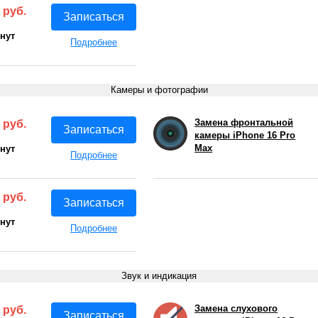
 руб.
Записаться
инут
Подробнее
Камеры и фотографии
Замена фронтальной
 руб.
Записаться
камеры iPhone 16 Pro
Max
инут
Подробнее
 руб.
Записаться
инут
Подробнее
Звук и индикация
Замена слухового
 руб.
Записаться