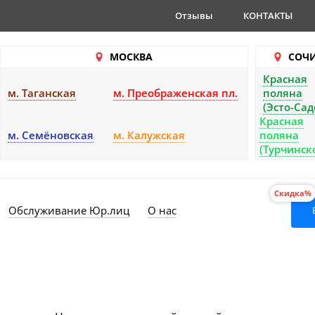
Отзывы
КОНТАКТЫ
МОСКВА
СОЧ
Красная
м. Таганская
м. Преображенская пл.
поляна
(Эсто-Сад
Красная
м. Семёновская
м. Калужская
поляна
(Турчинск
Скидка%
Обслуживание Юр.лиц
О нас