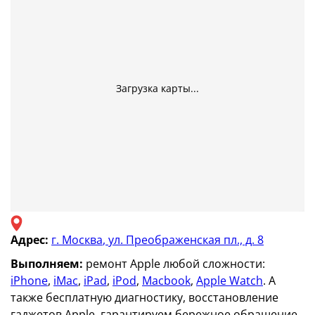
Загрузка карты...
Адрес:
г. Москва
,
ул. Преображенская пл., д. 8
Выполняем:
ремонт Apple любой сложности:
iPhone
,
iMac
,
iPad
,
iPod
,
Macbook
,
Apple Watch
. А
также бесплатную диагностику, восстановление
гаджетов Apple, гарантируем бережное обращение.