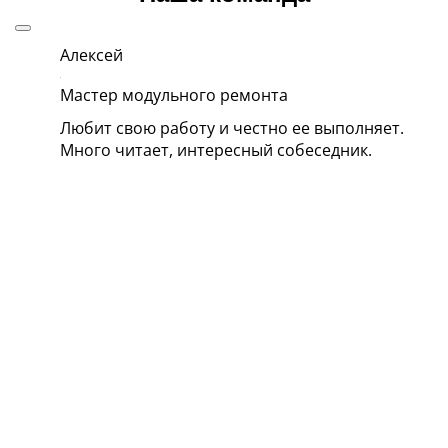
Алексей
Па
Мастер модульного ремонта
Ру
Любит свою работу и честно ее выполняет.
В 
Много читает, интересный собеседник.
по
кл
ет, как