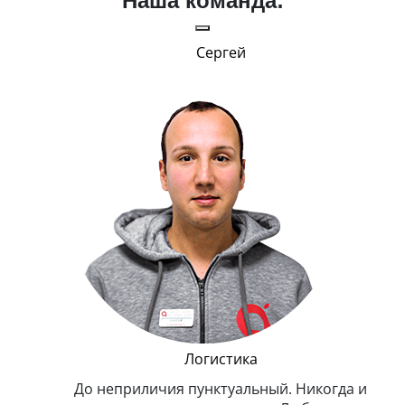
Наша команда:
Сергей
и Эппл
Логистика
тельный.
До неприличия пунктуальный. Никогда и
Оче