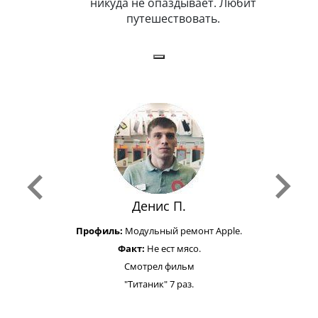
н. Любит
никуда не опаздывает. Любит
.
путешествовать.
з
Денис П.
Профиль:
Модульный ремонт Apple.
Факт:
Не ест мясо.
Смотрел фильм
"Титаник" 7 раз.