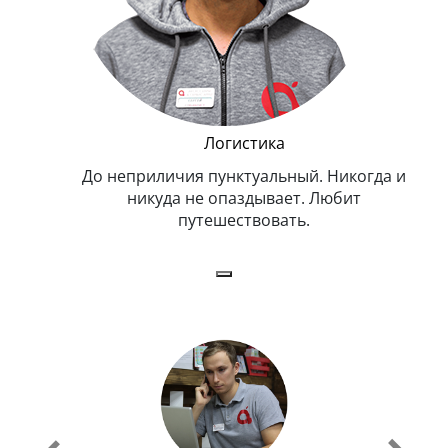
Логистика
До неприличия пунктуальный. Никогда и
Оче
никуда не опаздывает. Любит
путешествовать.
з