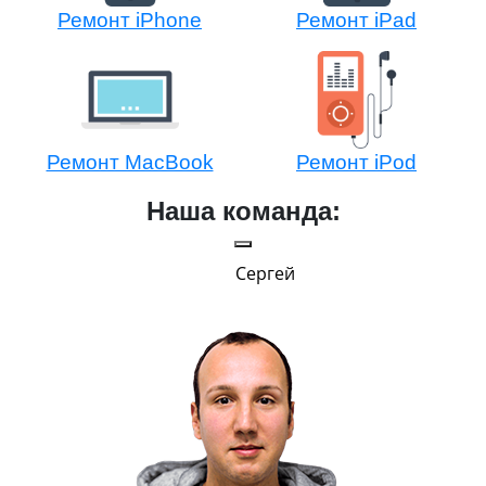
Ремонт iPhone
Ремонт iPad
Ремонт MacBook
Ремонт iPod
Наша команда:
Сергей
и Эппл
тельный.
н. Любит
.