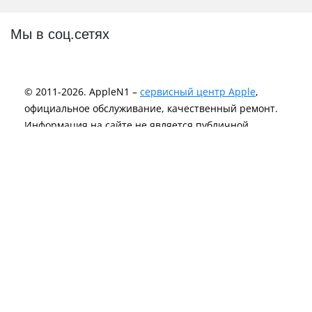
Мы в соц.сетях
© 2011-2026. AppleN1 –
сервисный центр Apple
,
официальное обслуживание, качественный ремонт.
Информация на сайте не является публичной
офертой и носит исключительно информационный
характер.
Политика Конфиденциальности
Компания AppleN1 не аффилирована c Apple Inc. и не
является лицензиаром Apple Inc. или любого другого
вендора.
Логотипы и торговые марки являются
зарегистрированной интеллектуальной
собственностью Apple Inc.