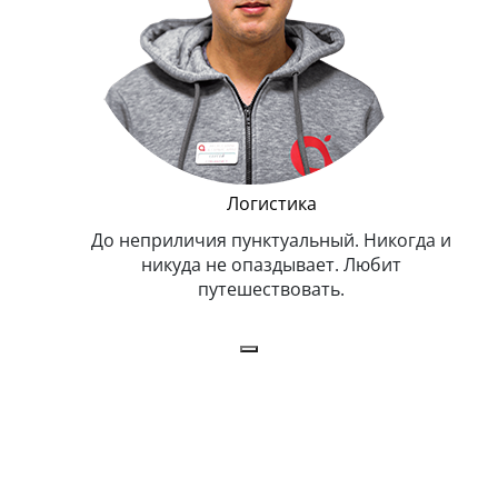
Логистика
До неприличия пунктуальный. Никогда и
Оче
никуда не опаздывает. Любит
путешествовать.
з