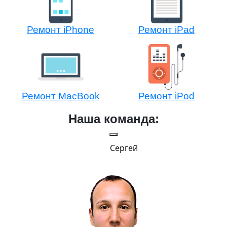
Ремонт iPhone
Ремонт iPad
Ремонт MacBook
Ремонт iPod
Наша команда:
Сергей
и Эппл
тельный.
н. Любит
.