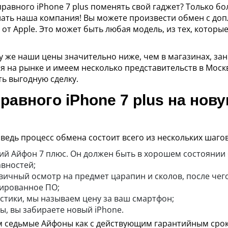
правного iPhone 7 plus поменять свой гаджет? Только б
ать наша компания! Вы можете произвести обмен с доп
т Apple. Это может быть любая модель, из тех, которы
му же наши цены значительно ниже, чем в магазинах, 
я на рынке и имеем несколько представительств в Моск
ть выгодную сделку.
равного iPhone 7 plus на нов
ведь процесс обмена состоит всего из нескольких шагов
й Айфон 7 плюс. Он должен быть в хорошем состоянии 
авностей;
ичный осмотр на предмет царапин и сколов, после чего
зированное ПО;
стики, мы называем цену за ваш смартфон;
, вы забираете новый iPhone.
м седьмые Айфоны как с действующим гарантийным срок