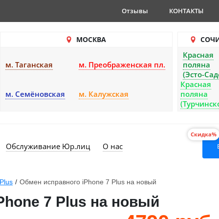
Отзывы
КОНТАКТЫ
МОСКВА
СОЧ
Красная
м. Таганская
м. Преображенская пл.
поляна
(Эсто-Сад
Красная
м. Семёновская
м. Калужская
поляна
(Турчинск
Скидка%
Обслуживание Юр.лиц
О нас
Plus
/
Обмен исправного iPhone 7 Plus на новый
Phone 7 Plus на новый