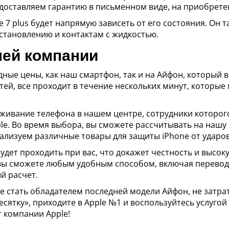
едоставляем гарантию в письменном виде, на приобретен
7 plus будет напрямую зависеть от его состояния. Он 
становлению и контактам с жидкостью.
ей компании
ые цены, как наш смартфон, так и на Айфон, который в
тей, все проходит в течение нескольких минут, которые
уживание телефона в нашем центре, сотрудники которо
le. Во время выбора, вы сможете рассчитывать на нашу
ализуем различные товары для защиты iPhone от ударов
будет проходить при вас, что докажет честность и выс
 вы сможете любым удобным способом, включая перевод
й расчет.
е стать обладателем последней модели Айфон, не затра
десятку», приходите в Apple №1 и воспользуйтесь услуго
т компании Apple!