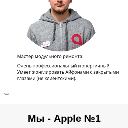
Мастер модульного ремонта
Ло
 и
Очень профессиональный и энергичный.
Вс
Умеет жонглировать Айфонами с закрытыми
кв
глазами (не клиентскими).
не
Мы - Apple №1