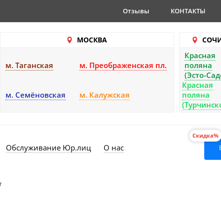
Отзывы
КОНТАКТЫ
МОСКВА
СОЧ
Красная
м. Таганская
м. Преображенская пл.
поляна
(Эсто-Сад
Красная
м. Семёновская
м. Калужская
поляна
(Турчинск
Скидка%
Обслуживание Юр.лиц
О нас
r