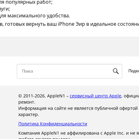
ля популярных работ;
уги;
для максимального удобства.
, готовых вернуть ваш iPhone Эир в идеальное состоян
Поде
© 2011-2026. AppleN1 –
сервисный центр Apple
, офици
ремонт.
Информация на сайте не является публичной оферто
характер.
Политика Конфиденциальности
Компания AppleN1 не аффилирована c Apple Inc. и не я