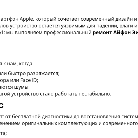
смартфон Apple, который сочетает современный дизайн 
ов устройство остаётся уязвимым для падений, влаги и
 №1: мы выполняем профессиональный
ремонт Айфон Э
к нам, когда:
или быстро разряжается;
ра или Face ID;
ляются шумы;
агой устройство стало работать нестабильно.
с
г: от бесплатной диагностики до восстановления систе
енением оригинальных комплектующих и современного 
та;