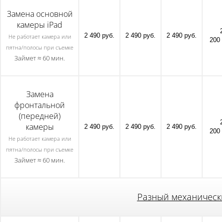
Замена основной
камеры iPad
2 490 руб.
2 490 руб.
2 490 руб.
Не работает камера или
200 
пятна/полосы при съемке
Займет ≈ 60 мин.
Замена
фронтальной
(передней)
камеры
2 490 руб.
2 490 руб.
2 490 руб.
200 
Не работает камера или
пятна/полосы при съемке
Займет ≈ 60 мин.
Разный механическ