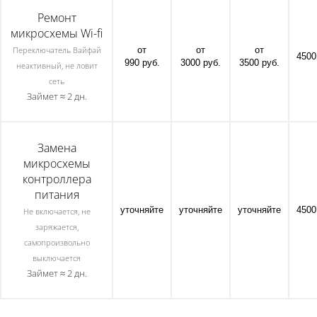
Ремонт
микросхемы Wi-fi
от
от
от
Переключатель Вайфай
4500
990 руб.
3000 руб.
3500 руб.
неактивный, не ловит
сеть
Займет ≈ 2 дн.
Замена
микросхемы
контроллера
питания
уточняйте
уточняйте
уточняйте
4500
Не включается, не
заряжается,
самопроизвольно
выключается
Займет ≈ 2 дн.