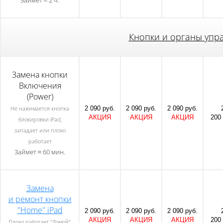
Займет ≈ 2 ч.
Кнопки и органы упр
Замена кнопки
Включения
(Power)
2 090 руб.
2 090 руб.
2 090 руб.
Не нажимается кнопка
АКЦИЯ
АКЦИЯ
АКЦИЯ
200 
блокировки iPad,
западает или плохо
работает
Займет ≈ 60 мин.
Замена
и ремонт кнопки
"Home" iPad
2 090 руб.
2 090 руб.
2 090 руб.
АКЦИЯ
АКЦИЯ
АКЦИЯ
200 
Плохо работает "Домой",