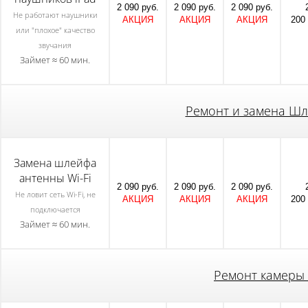
2 090 руб.
2 090 руб.
2 090 руб.
Не работают наушники
АКЦИЯ
АКЦИЯ
АКЦИЯ
200 
или "плохое" качество
звучания
Займет ≈ 60 мин.
Ремонт и замена Шл
Замена шлейфа
антенны Wi-Fi
2 090 руб.
2 090 руб.
2 090 руб.
Не ловит сеть Wi-Fi, не
АКЦИЯ
АКЦИЯ
АКЦИЯ
200 
подключается
Займет ≈ 60 мин.
Ремонт камеры