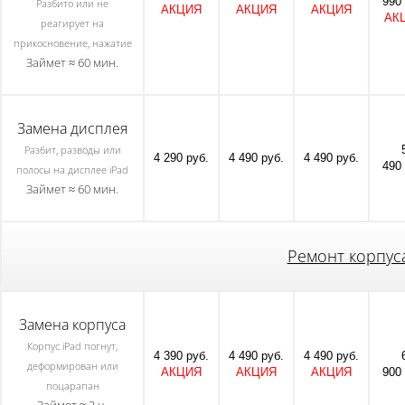
990 
Разбито или не
АКЦИЯ
АКЦИЯ
АКЦИЯ
АК
реагирует на
прикосновение, нажатие
Займет ≈ 60 мин.
Замена дисплея
Разбит, разводы или
4 290 руб.
4 490 руб.
4 490 руб.
490 
полосы на дисплее iPad
Займет ≈ 60 мин.
Ремонт корпуса
Замена корпуса
Корпус iPad погнут,
4 390 руб.
4 490 руб.
4 490 руб.
деформирован или
АКЦИЯ
АКЦИЯ
АКЦИЯ
900 
поцарапан