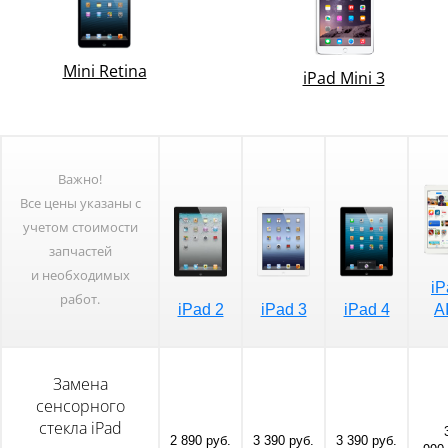
Mini Retina
iPad Mini 3
Важно!
Все цены указаны с
учетом стоимости
запчастей
и необходимых
iP
работ.
iPad 2
iPad 3
iPad 4
A
Замена
сенсорного
стекла iPad
2 890 руб.
3 390 руб.
3 390 руб.