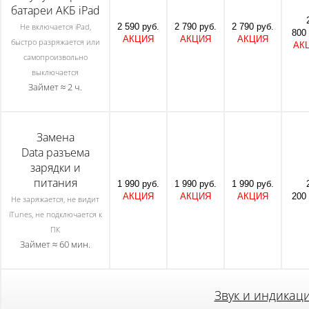
батареи АКБ iPad
2 590 руб.
2 790 руб.
2 790 руб.
Не включается iPad,
800 
АКЦИЯ
АКЦИЯ
АКЦИЯ
быстро разряжается или
АК
самопроизвольно
выключается
Займет ≈ 2 ч.
Замена
Data разъема
зарядки и
питания
1 990 руб.
1 990 руб.
1 990 руб.
АКЦИЯ
АКЦИЯ
АКЦИЯ
200 
Не заряжается, не видит
iTunes, не подключается к
ПК
Займет ≈ 60 мин.
Звук и индикаци