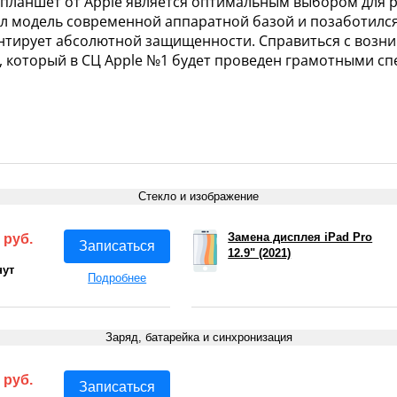
 планшет от Apple является оптимальным выбором для 
л модель современной аппаратной базой и позаботился 
арантирует абсолютной защищенности. Справиться с во
1), который в СЦ Apple №1 будет проведен грамотными с
Стекло и изображение
Замена дисплея iPad Pro
 руб.
Записаться
12.9" (2021)
нут
Подробнее
Заряд, батарейка и синхронизация
 руб.
Записаться