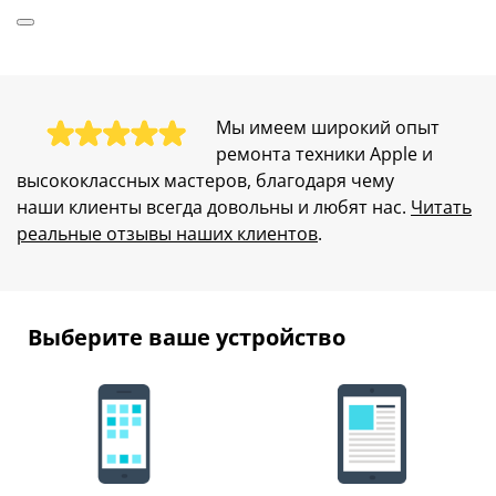
16 Pro Max
iPhone 16e
iPhone 17
Ремонт iPhone 17 Air
iPhone 17 Pro
Мы имеем широкий опыт
iPhone 17 Pro Max
ремонта техники Apple и
iPhone 5C
iPhone Air
высококлассных мастеров, благодаря чему
iPhone SE 2
наши клиенты всегда довольны и любят нас.
Читать
iPhone XR
реальные отзывы наших клиентов
.
iPhone XS Max
Ремонт зарядки iPhone
iPhone 5S
iPhone 6
Выберите ваше устройство
iPhone 6s
iPhone 6 Plus
iPhone 6s Plus
iPhone SE
iPhone 7
iPhone 7 Plus
iPhone X