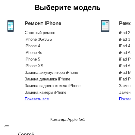
Выберите модель
Ремонт iPhone
Ремон
Сложный ремонт
iPad 2
iPhone 3G/3GS
iPad 3
iPhone 4
iPad 4
iPhone 4s
iPad Air
iPhone 5
iPad Pro
iPhone XS
iPad Air
Замена аккумулятора iPhone
iPad Min
Замена динамика iPhone
iPad Pro
Замена заднего стекла iPhone
Замена 
Замена камеры iPhone
Замена с
Замена кнопки Home iPhone
Показать все
iPad 7
Показат
Замена корпуса iPhone
iPad 8
Замена стекла камеры iPhone
iPad Air 
Замена фронтальной камеры iPhone
iPad Pro
Команда Apple №1
iPhone 11
iPad Pro
A2437, 
iPhone 11 Pro
Сергей
Ро