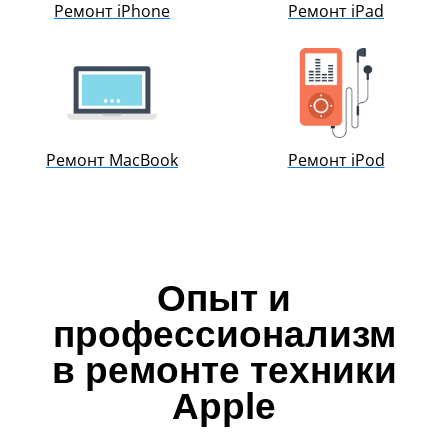
Ремонт iPhone
Ремонт iPad
iPhone 8
iPhone 8 Plus
Замена стекла iPhone
Чистка iPhone после воды
Ремонт MacBook
Ремонт iPod
Опыт и
профессионализм
в ремонте техники
Apple