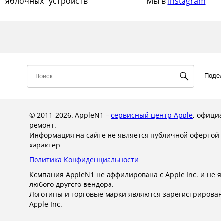
"яблочных" устройств
Мы в
Instagram
Поде
© 2011-2026. AppleN1 –
сервисный центр Apple
, офици
ремонт.
Информация на сайте не является публичной оферто
характер.
Политика Конфиденциальности
Компания AppleN1 не аффилирована c Apple Inc. и не я
любого другого вендора.
Логотипы и торговые марки являются зарегистрирова
Apple Inc.