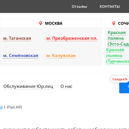
Отзывы
КОНТАКТЫ
МОСКВА
СОЧ
Красная
м. Таганская
м. Преображенская пл.
поляна
(Эсто-Сад
Красная
м. Семёновская
м. Калужская
поляна
(Турчинск
Скидка%
Обслуживание Юр.лиц
О нас
ad
/
iPad AIR