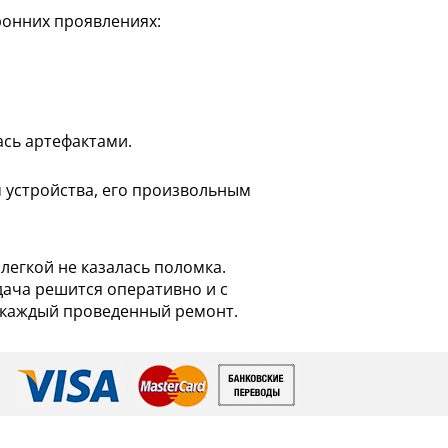
ронних проявлениях:
ась артефактами.
м устройства, его произвольным
егкой не казалась поломка.
дача решится оперативно и с
а каждый проведенный ремонт.