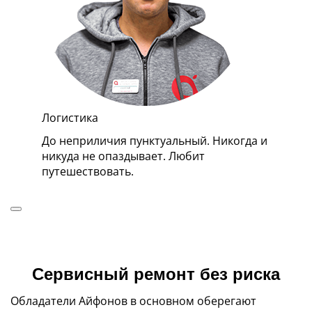
Логистика
Ма
й.
До неприличия пунктуальный. Никогда и
Оч
бит
никуда не опаздывает. Любит
Ум
путешествовать.
гл
Сервисный ремонт без риска
Обладатели Айфонов в основном оберегают