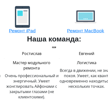
Ремонт iPad
Ремонт MacBook
Наша команда:
Евгений
Алексей
Логистика
Мастер модульного
ремонта
Всегда в движении, не знает
 и
покоя. Умеет, как квант,
Любит свою работу и чес
одновременно находиться в
ее выполняет. Много
с
нескольких точках.
читает, интересный
собеседник.