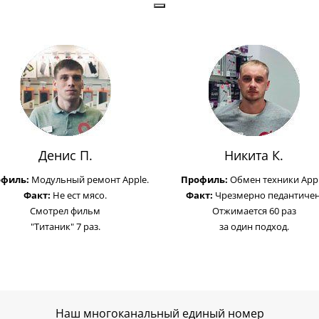
Денис П.
Никита К.
офиль:
Модульный ремонт Apple.
Профиль:
Обмен техники Appl
Факт:
Не ест мясо.
Факт:
Чрезмерно педантичен
Смотрел фильм
Отжимается 60 раз
"Титаник" 7 раз.
за один подход.
Наш многоканальный единый номер