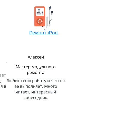
Ремонт iPod
Павел
Алексей
Руководитель
Мастер компонентно
ремонта
В меру строг, но всегда
тно
справедлив. Главным
Не боится сложных зада
показателем успеха считает
потому всегда легко 
улыбку на лице клиента.
решает. Любит и спас
животных.