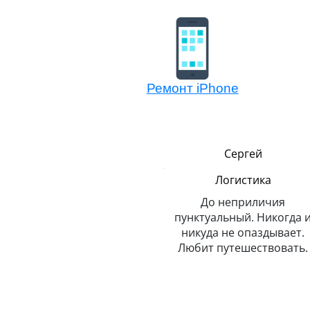
Ремонт iPhone
Сергей
Ростислав
Логистика
Мастер модульного
ремонта
До неприличия
пунктуальный. Никогда и
Очень профессиональный
о
никуда не опаздывает.
энергичный. Умеет
Любит путешествовать.
жонглировать Айфонами 
закрытыми глазами (не
клиентскими).