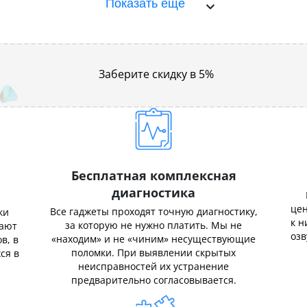
Показать ещё
Заберите скидку в 5%
Бесплатная комплексная
диагностика
цен
Все гаджеты проходят точную диагностику,
ки
к н
за которую не нужно платить. Мы не
нают
озв
«находим» и не «чиним» несуществующие
в, в
поломки. При выявлении скрытых
ся в
неисправностей их устранение
предварительно согласовывается.