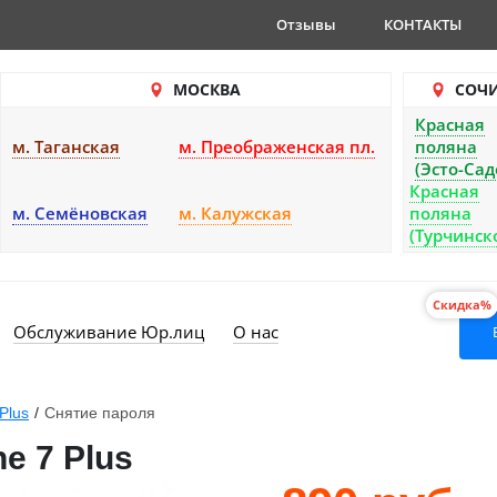
Отзывы
КОНТАКТЫ
МОСКВА
СОЧ
Красная
м. Таганская
м. Преображенская пл.
поляна
(Эсто-Сад
Красная
м. Семёновская
м. Калужская
поляна
(Турчинск
Скидка%
Обслуживание Юр.лиц
О нас
Plus
/
Снятие пароля
e 7 Plus