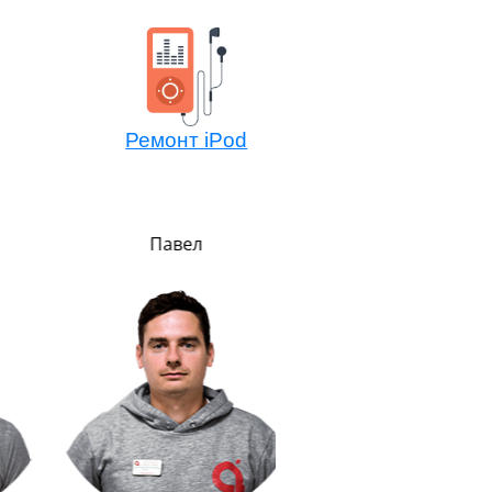
Ремонт iPod
Павел
Алексей
Мастер компонентно
ремонта
Не боится сложных зада
потому всегда легко 
решает. Любит и спас
животных.