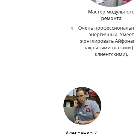
Логистика
Мастер модульного
ремонта
До неприличия
пунктуальный. Никогда и
Очень профессиональный
никуда не опаздывает.
энергичный. Умеет
Любит путешествовать.
жонглировать Айфонами 
закрытыми глазами (не
клиентскими).
Александр К.