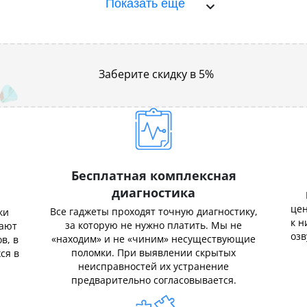
Показать ещё
Заберите скидку в 5%
Бесплатная комплексная
диагностика
цен
Все гаджеты проходят точную диагностику,
ки
к н
за которую не нужно платить. Мы не
нают
озв
«находим» и не «чиним» несуществующие
в, в
поломки. При выявлении скрытых
ся в
неисправностей их устранение
предварительно согласовывается.