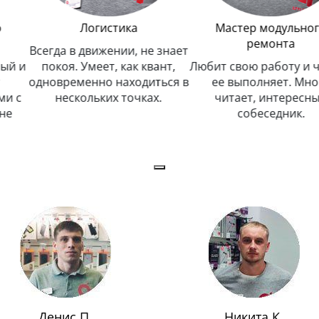
Логистика
Мастер модульного
ремонта
Всегда в движении, не знает
 и
покоя. Умеет, как квант,
Любит свою работу и чес
одновременно находиться в
ее выполняет. Много
с
нескольких точках.
читает, интересный
собеседник.
Денис П.
Никита К.