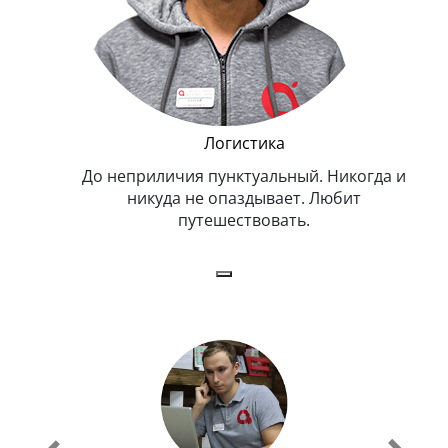
и Эппл
Логистика
тельный.
До неприличия пунктуальный. Никогда и
Оче
н. Любит
никуда не опаздывает. Любит
.
путешествовать.
з