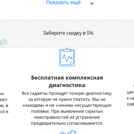
Показать ещё
Заберите скидку в 5%
Бесплатная комплексная
диагностика
цен
Все гаджеты проходят точную диагностику,
ки
к н
за которую не нужно платить. Мы не
нают
озв
«находим» и не «чиним» несуществующие
в, в
поломки. При выявлении скрытых
ся в
неисправностей их устранение
предварительно согласовывается.