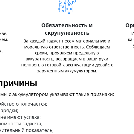
Обязательность и
Ор
скрупулезность
кве,
И
ием.
ка
За каждый гаджет несем материальную и
,
моральную ответственность. Соблюдаем
е,
сроки, проявляем предельную
аккуратность, возвращаем в ваши руки
полностью готовой к эксплуатации девайс с
заряженным аккумулятором.
 причины
мы с аккумулятором указывают такие признаки:
ойство отключается;
зарядки;
не имеют успеха;
омности гаджета;
чительный показатель;