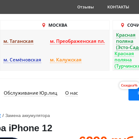
Отзывы
КОНТАКТЫ
МОСКВА
СОЧ
Красная
м. Таганская
м. Преображенская пл.
поляна
(Эсто-Сад
Красная
м. Семёновская
м. Калужская
поляна
(Турчинск
Скидка%
Обслуживание Юр.лиц
О нас
2
/
Замена аккумулятора
а iPhone 12