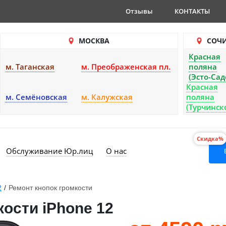
Отзывы
КОНТАКТЫ
МОСКВА
СОЧ
Красная
м. Таганская
м. Преображенская пл.
поляна
(Эсто-Сад
Красная
м. Семёновская
м. Калужская
поляна
(Турчинск
Скидка%
Обслуживание Юр.лиц
О нас
2
/
Ремонт кнопок громкости
ости iPhone 12