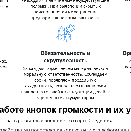
«находим» и не «чиним» несуществующие
в, в
поломки. При выявлении скрытых
ся в
неисправностей их устранение
предварительно согласовывается.
Обязательность и
Ор
скрупулезность
кве,
И
ием.
ка
За каждый гаджет несем материальную и
,
моральную ответственность. Соблюдаем
е,
сроки, проявляем предельную
аккуратность, возвращаем в ваши руки
полностью готовой к эксплуатации девайс с
заряженным аккумулятором.
аботе кнопок громкости и их 
ровать различные внешние факторы. Среди них:
здействиями повреждения корпуса или его деформация