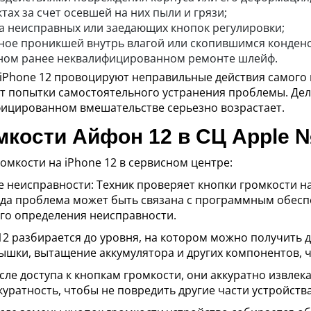
тах за счет осевшей на них пыли и грязи;
за неисправных или заедающих кнопок регулировки;
ное проникшей внутрь влагой или скопившимся конден
ном ранее неквалифицированном ремонте шлейф.
 iPhone 12 провоцируют неправильные действия самого
 попытки самостоятельного устранения проблемы. Делат
фицированном вмешательстве серьезно возрастает.
мкости Айфон 12 в СЦ Apple 
омкости на iPhone 12 в сервисном центре:
 неисправности: Техник проверяет кнопки громкости на 
гда проблема может быть связана с программным обес
ого определения неисправности.
12 разбирается до уровня, на котором можно получить д
ышки, вытащение аккумулятора и других компонентов, ч
сле доступа к кнопкам громкости, они аккуратно извлек
уратность, чтобы не повредить другие части устройства