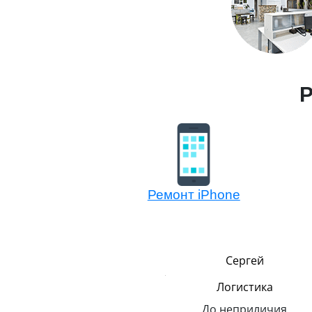
Р
Ремонт iPhone
Никита
Сергей
Менеджер по обмену
Логистика
техники Эппл
До неприличия