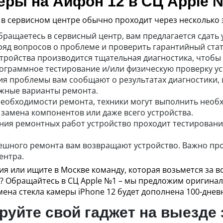
еры на Айфон 12 в СЦ Apple 
2 в сервисном центре обычно проходит через несколько 
бращаетесь в сервисный центр, вам предлагается сдать 
ряд вопросов о проблеме и проверить гарантийный стат
стройства производится тщательная диагностика, чтобы
рограммное тестирование и/или физическую проверку ус
я проблемы вам сообщают о результатах диагностики, и
ожные варианты ремонта.
 необходимости ремонта, техники могут выполнить необ
 замена компонентов или даже всего устройства.
ния ремонтных работ устройство проходит тестирование
пешного ремонта вам возвращают устройство. Важно пр
ентра.
я или ищите в Москве команду, которая возьмется за в
 Обращайтесь в СЦ Apple №1 – мы предложим оригина
мена стекла камеры iPhone 12 будет дополнена 100-днев
уйте свой гаджет на выезде 