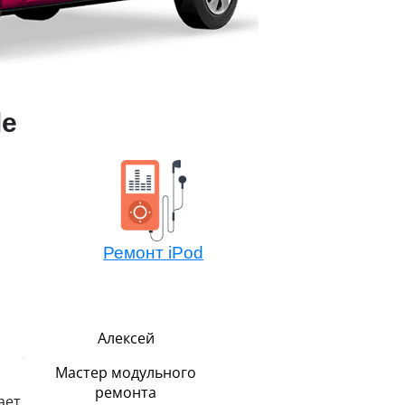
le
Ремонт iPod
Алексей
Павел
Мастер модульного
Руководитель
ремонта
ает
В меру строг, но всег