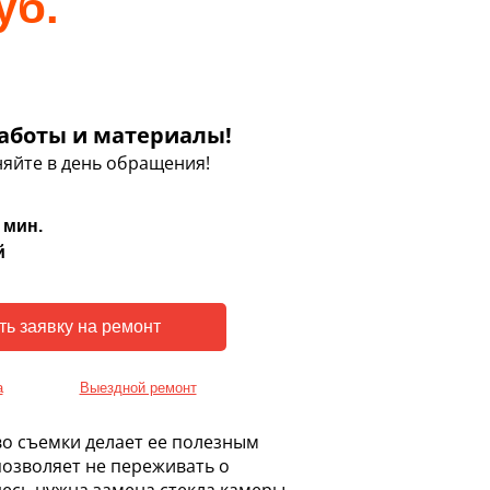
уб.
аботы и материалы!
яйте в день обращения!
 мин.
й
а
Выездной ремонт
во съемки делает ее полезным
озволяет не переживать о