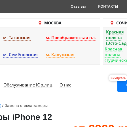
Отзывы
КОНТАКТЫ
МОСКВА
СОЧ
Красная
м. Таганская
м. Преображенская пл.
поляна
(Эсто-Сад
Красная
м. Семёновская
м. Калужская
поляна
(Турчинск
Скидка%
Обслуживание Юр.лиц
О нас
2
/
Замена стекла камеры
ры iPhone 12