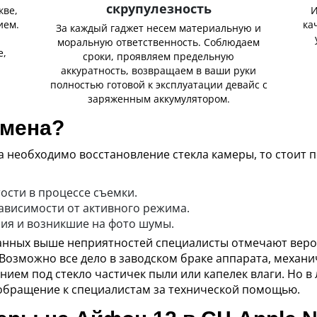
скрупулезность
кве,
И
ием.
ка
За каждый гаджет несем материальную и
,
моральную ответственность. Соблюдаем
е,
сроки, проявляем предельную
аккуратность, возвращаем в ваши руки
полностью готовой к эксплуатации девайс с
заряженным аккумулятором.
амена?
да необходимо восстановление стекла камеры, то стоит
ости в процессе съемки.
зависимости от активного режима.
ия и возникшие на фото шумы.
анных выше неприятностей специалисты отмечают вероя
 Возможно все дело в заводском браке аппарата, механ
нием под стекло частичек пыли или капелек влаги. Но в
обращение к специалистам за технической помощью.