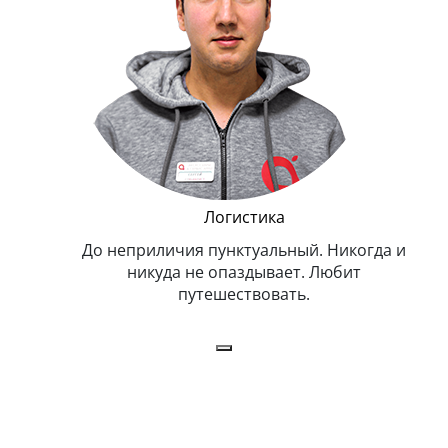
и Эппл
Логистика
тельный.
До неприличия пунктуальный. Никогда и
Оче
н. Любит
никуда не опаздывает. Любит
.
путешествовать.
з