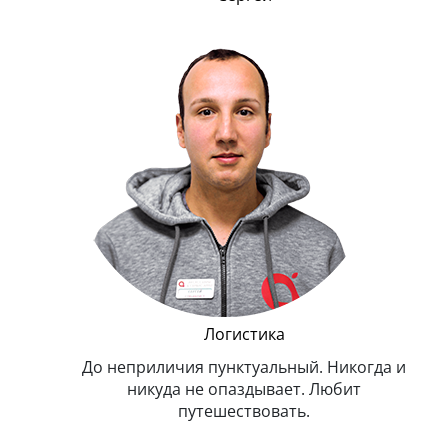
и Эппл
Логистика
тельный.
До неприличия пунктуальный. Никогда и
Оче
н. Любит
никуда не опаздывает. Любит
.
путешествовать.
з