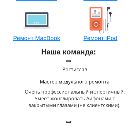
Ремонт MacBook
Ремонт iPod
Наша команда:
Ростислав
Мастер модульного ремонта
икогда и
Очень профессиональный и энергичный.
Всег
бит
Умеет жонглировать Айфонами с
ка
закрытыми глазами (не клиентскими).