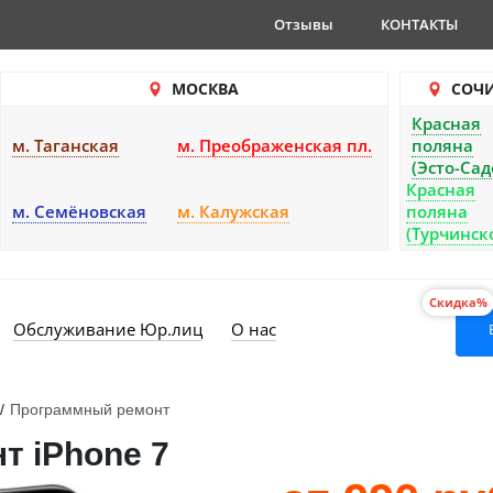
Отзывы
КОНТАКТЫ
МОСКВА
СОЧ
Красная
м. Таганская
м. Преображенская пл.
поляна
(Эсто-Сад
Красная
м. Семёновская
м. Калужская
поляна
(Турчинск
Скидка%
Обслуживание Юр.лиц
О нас
/
Программный ремонт
т iPhone 7