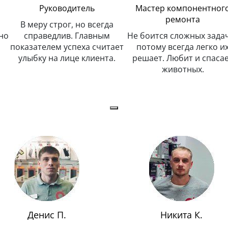
Руководитель
Мастер компонентног
ремонта
В меру строг, но всегда
но
справедлив. Главным
Не боится сложных задач
показателем успеха считает
потому всегда легко и
улыбку на лице клиента.
решает. Любит и спаса
животных.
Денис П.
Никита К.