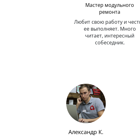
Логистика
Мастер модульного
ремонта
Всегда в движении, не знает
и
покоя. Умеет, как квант,
Любит свою работу и чест
одновременно находиться в
ее выполняет. Много
с
нескольких точках.
читает, интересный
собеседник.
Александр К.