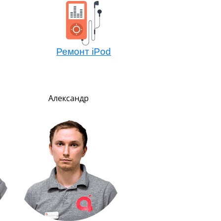
Ремонт iPod
Александр
Никита
Менеджер по обмен
техники Эппл
Очень внимательный
рассудительный. Преде
вежлив и обходителе
Любит маму, подарил 
Айфон.