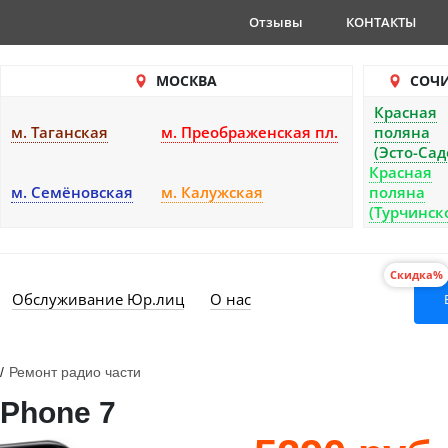
Отзывы
КОНТАКТЫ
МОСКВА
СОЧ
Красная
м. Таганская
м. Преображенская пл.
поляна
(Эсто-Сад
Красная
м. Семёновская
м. Калужская
поляна
(Турчинск
Скидка%
Обслуживание Юр.лиц
О нас
/
Ремонт радио части
iPhone 7