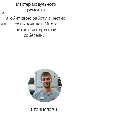
Мастер модульного
ремонта
ает
,
Любит свою работу и честно
я в
ее выполняет. Много
читает, интересный
собеседник.
Станислав Т.