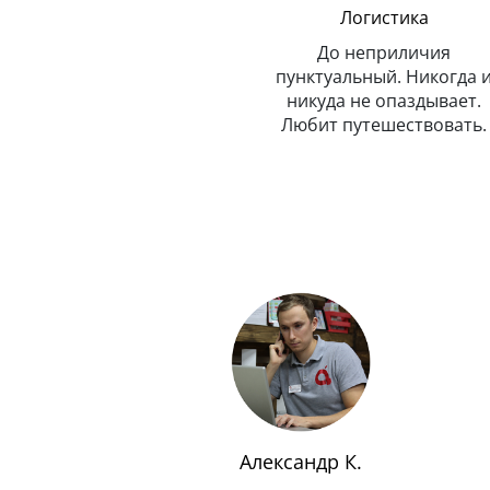
Менеджер по обмену
Логистика
техники Эппл
До неприличия
Очень внимательный и
пунктуальный. Никогда 
рассудительный. Предельно
никуда не опаздывает.
вежлив и обходителен.
Любит путешествовать.
Любит маму, подарил ей
Айфон.
Александр К.