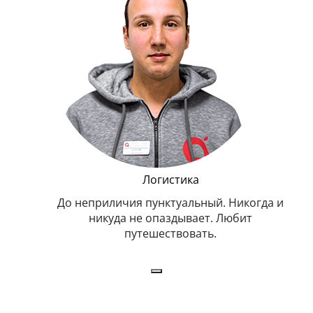
и Эппл
Логистика
тельный.
До неприличия пунктуальный. Никогда и
Оче
н. Любит
никуда не опаздывает. Любит
.
путешествовать.
з