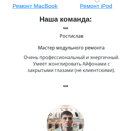
Ремонт MacBook
Ремонт iPod
Наша команда:
Ростислав
Мастер модульного ремонта
икогда и
Очень профессиональный и энергичный.
Всег
бит
Умеет жонглировать Айфонами с
ка
закрытыми глазами (не клиентскими).