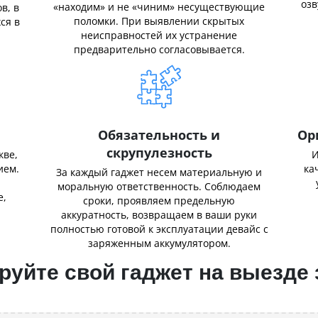
озв
«находим» и не «чиним» несуществующие
в, в
поломки. При выявлении скрытых
ся в
неисправностей их устранение
предварительно согласовывается.
Обязательность и
Ор
скрупулезность
кве,
И
ием.
ка
За каждый гаджет несем материальную и
,
моральную ответственность. Соблюдаем
е,
сроки, проявляем предельную
аккуратность, возвращаем в ваши руки
полностью готовой к эксплуатации девайс с
заряженным аккумулятором.
уйте свой гаджет на выезде 