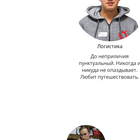
т
Менеджер по обмену
Логистика
техники Эппл
До неприличия
Очень внимательный и
пунктуальный. Никогда 
рассудительный. Предельно
никуда не опаздывает.
вежлив и обходителен.
Любит путешествовать.
Любит маму, подарил ей
Айфон.