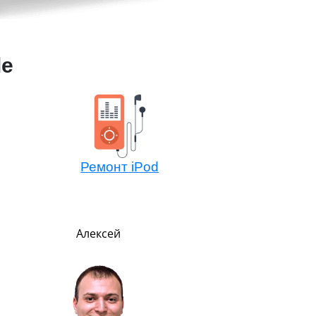
le
Ремонт iPod
Алексей
Павел
Руководитель
В меру строг, но всег
справедлив. Главны
показателем успеха счи