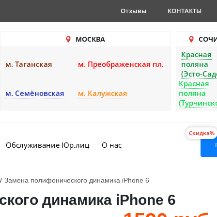
Отзывы
КОНТАКТЫ
МОСКВА
СОЧ
Красная
м. Таганская
м. Преображенская пл.
поляна
(Эсто-Сад
Красная
м. Семёновская
м. Калужская
поляна
(Турчинск
Скидка%
Обслуживание Юр.лиц
О нас
/
Замена полифонического динамика iPhone 6
кого динамика iPhone 6