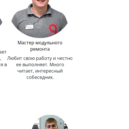
улыбку на лице клиент
Мастер модульного
ремонта
ает
,
Любит свою работу и честно
я в
ее выполняет. Много
читает, интересный
собеседник.