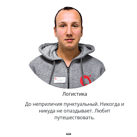
и Эппл
Логистика
тельный.
До неприличия пунктуальный. Никогда и
Оче
н. Любит
никуда не опаздывает. Любит
.
путешествовать.
з