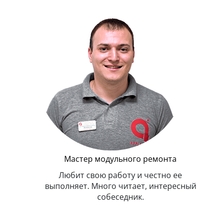
Г
Мастер модульного ремонта
я. Умеет,
Любит свою работу и честно ее
иться в
выполняет. Много читает, интересный
собеседник.