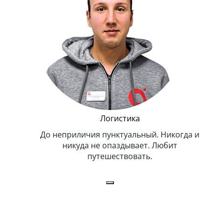
и Эппл
Логистика
тельный.
До неприличия пунктуальный. Никогда и
Оче
н. Любит
никуда не опаздывает. Любит
.
путешествовать.
з