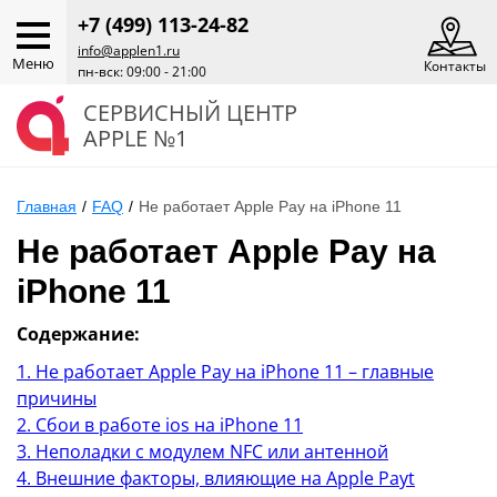
+7 (499) 113-24-82
info@applen1.ru
Меню
Контакты
пн-вск: 09:00 - 21:00
СЕРВИСНЫЙ ЦЕНТР
APPLE №1
Главная
/
FAQ
/
Не работает Apple Pay на iPhone 11
Не работает Apple Pay на
iPhone 11
Содержание:
1. Не работает Apple Pay на iPhone 11 – главные
причины
2. Сбои в работе ios на iPhone 11
3. Неполадки с модулем NFC или антенной
4. Внешние факторы, влияющие на Apple Payt