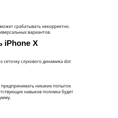
 X может срабатывать некорректно.
ниверсальных вариантов.
ь iPhone X
з сеточку слухового динамика dot
т предпринимать никаких попыток
етствующих навыков поломка будет
умму.