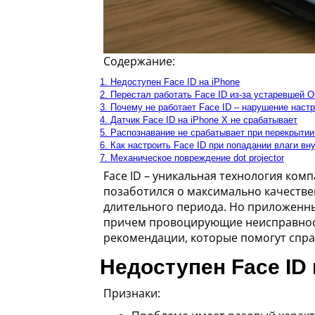
Содержание:
1. Недоступен Face ID на iPhone
2. Перестал работать Face ID из-за устаревшей 
3. Почему не работает Face ID – нарушение наст
4. Датчик Face ID на iPhone X не срабатывает
5. Распознавание не срабатывает при перекрытии
6. Как настроить Face ID при попадании влаги вн
7. Механическое повреждение dot projector
Face ID – уникальная технология ком
позаботился о максимально качеств
длительного периода. Но приложенных
причем провоцирующие неисправност
рекомендации, которые помогут спр
Недоступен Face ID 
Признаки: