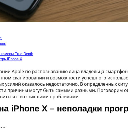
ОС
роек
 камеры True Depth
утрь iPhone X
пании Apple по распознаванию лица владельца смартфон
енном сканировании и возможности успешного использ
 усилий оказалось недостаточно. В определенных ситуац
и причины могут быть самыми разными. Поговорим об
авиться с возникшими проблемами.
на iPhone X – неполадки про