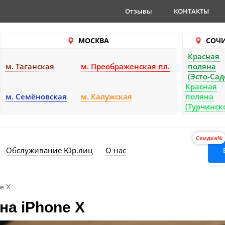
Отзывы
КОНТАКТЫ
МОСКВА
СОЧ
Красная
м. Таганская
м. Преображенская пл.
поляна
(Эсто-Сад
Красная
м. Семёновская
м. Калужская
поляна
(Турчинск
Скидка%
Обслуживание Юр.лиц
О нас
e X
 на iPhone X