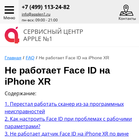
+7 (499) 113-24-82
info@applen1.ru
Меню
Контакты
пн-вск: 09:00 - 21:00
СЕРВИСНЫЙ ЦЕНТР
APPLE №1
Главная
/
FAQ
/
Не работает Face ID на iPhone XR
Не работает Face ID на
iPhone XR
Содержание:
1. Перестал работать сканер из-за программных
неисправностей
2. Как настроить Face ID при проблемах с рабочими
параметрами?
3. Не работает датчик Face ID на iPhone XR по вине