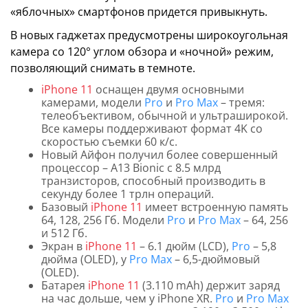
«яблочных» смартфонов придется привыкнуть.
В новых гаджетах предусмотрены широкоугольная
камера со 120° углом обзора и «ночной» режим,
позволяющий снимать в темноте.
iPhone 11
оснащен двумя основными
камерами, модели
Pro
и
Pro Max
– тремя:
телеобъективом, обычной и ультраширокой.
Все камеры поддерживают формат 4K со
скоростью съемки 60 к/с.
Новый Айфон получил более совершенный
процессор – A13 Bionic с 8.5 млрд
транзисторов, способный производить в
секунду более 1 трлн операций.
Базовый
iPhone 11
имеет встроенную память
64, 128, 256 Гб. Модели
Pro
и
Pro Max
– 64, 256
и 512 Гб.
Экран в
iPhone 11
– 6.1 дюйм (LCD),
Pro
– 5,8
дюйма (OLED), у
Pro Max
– 6,5-дюймовый
(OLED).
Батарея
iPhone 11
(3.110 mAh) держит заряд
на час дольше, чем у iPhone XR.
Pro
и
Pro Max