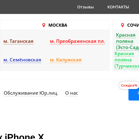
Отзывы
КОНТАКТЫ
МОСКВА
СОЧ
Красная
м. Таганская
м. Преображенская пл.
поляна
(Эсто-Сад
Красная
м. Семёновская
м. Калужская
поляна
(Турчинск
Скидка%
Обслуживание Юр.лиц
О нас
 iPhone X