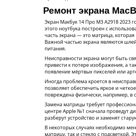
Ремонт экрана MacBo
Экран Макбук 14 Про M3 A2918 2023 го
этого ноутбука построен с использов
часть экрана — это матрица, которая
Важной частью экрана являются шлей
питания.
Неисправности экрана могут быть св
привести к потере изображения, а та
появление мёртвых пикселей или арт
Иногда проблема кроется в неисправн
позволяет обеспечить яркое и четко
повреждена физически, например, в с
Замена матрицы требует профессиона
центре Apple №1 сначала проведут ди
разберут устройство и заменят стару
В некоторых случаях необходимо меня
матрицу, так и стекло с подсветкой.