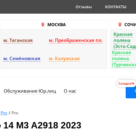
Отзывы
КОНТАКТЫ
МОСКВА
СОЧ
Красная
м. Таганская
м. Преображенская пл.
поляна
(Эсто-Сад
Красная
м. Семёновская
м. Калужская
поляна
(Турчинск
Скидка%
Обслуживание Юр.лиц
О нас
Pro
/
Pro
 14 M3 A2918 2023