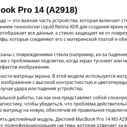
ok Pro 14 (A2918)
да — это важная часть устройства, которая включает ст
анием технологии Liquid Retina XDR для создания ярких
 отображает все данные, а стекло защищает ее от повр
фы, которые соединяют его с материнской платой и об
язаны с повреждениями стекла (например, из-за падени
кже с проблемами подсветки, когда экран тускнеет или 
ефактов изображения.
ости матрицы экрана. В этой модели используется матри
е изображение с высокой контрастностью и цветоперед
лучае удара или падения устройства.
льной работы, так как она представляет собой сложную
агностику, чтобы убедиться, что проблема действительн
ю матрицу на новую, обеспечив её правильное подключе
ть дисплейный модуль. Дисплей MacBook Pro 14 M3 A291
 Это полнофункциональная система, которая отвечает за