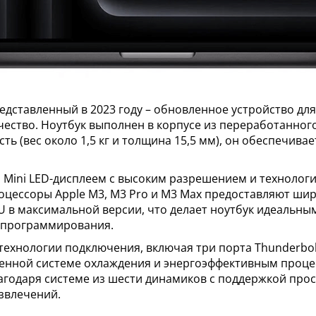
редставленный в 2023 году – обновленное устройство д
ество. Ноутбук выполнен в корпусе из переработанного 
сть (вес около 1,5 кг и толщина 15,5 мм), он обеспечив
Mini LED-дисплеем с высоким разрешением и технологи
оцессоры Apple M3, M3 Pro и M3 Max предоставляют ши
U в максимальной версии, что делает ноутбук идеальным
и программирования.
хнологии подключения, включая три порта Thunderbolt 
чшенной системе охлаждения и энергоэффективным проце
лагодаря системе из шести динамиков с поддержкой про
звлечений.