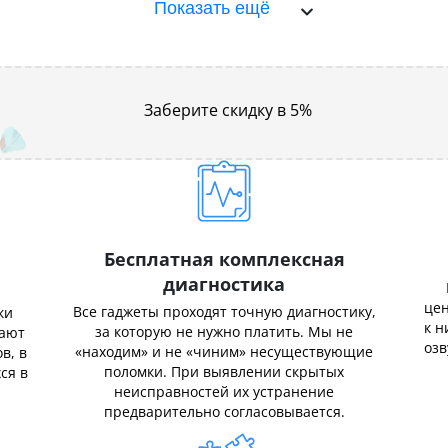
Показать ещё
Заберите скидку в 5%
Бесплатная комплексная
диагностика
цен
Все гаджеты проходят точную диагностику,
ки
к н
за которую не нужно платить. Мы не
нают
озв
«находим» и не «чиним» несуществующие
в, в
поломки. При выявлении скрытых
ся в
неисправностей их устранение
предварительно согласовывается.