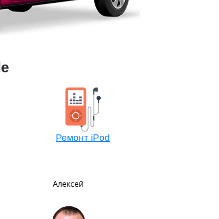
le
Ремонт iPod
Алексей
Павел
Руководитель
В меру строг, но всег