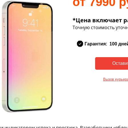
от 7990 р
*Цена включает р
Точную стоимость уточн
Гарантия: 100 дне
Вызов курьер
ли индикатором успеха и престижа. Разработчики «ябло