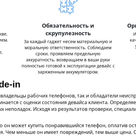
Обязательность и
Ор
скрупулезность
кве,
И
ием.
ка
За каждый гаджет несем материальную и
,
моральную ответственность. Соблюдаем
е,
сроки, проявляем предельную
аккуратность, возвращаем в ваши руки
полностью готовой к эксплуатации девайс с
заряженным аккумулятором.
de-in
к владельцы рабочих телефонов, так и обладатели неисп
чинается с оценки состояния девайса клиента. Определяе
 неполадок. Исходя из результатов проверки, специали
 то он может купить понравившийся телефон, оплатив о
ия. Чем меньше он имеет повреждений, тем выше цена.