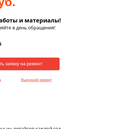
уб.
аботы и материалы!
яйте в день обращения!
й
а
Выездной ремонт
чных» девайсов каждой год