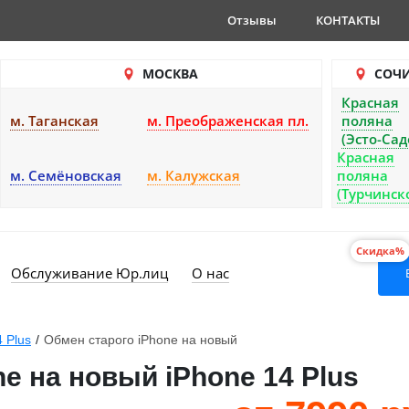
Отзывы
КОНТАКТЫ
МОСКВА
СОЧ
Красная
м. Таганская
м. Преображенская пл.
поляна
(Эсто-Сад
Красная
м. Семёновская
м. Калужская
поляна
(Турчинск
Скидка%
Обслуживание Юр.лиц
О нас
4 Plus
/
Обмен старого iPhone на новый
e на новый iPhone 14 Plus