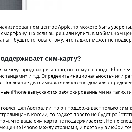
циализированном центре Apple, то можете быть уверены,
 смартфону. Но если вы решили купить в мобильном це
аны – будьте готовы к тому, что гаджет может не подде
 поддерживает сим-карту?
 международных регионов, поэтому в народе iPhone 5s 
испанцами» и т.д. Определить «национальность» или ре
х. Последние два символа являются кодом для определе
ые iPhone выпускаются заблокированными на таких гиг
отовлен для Австралии, то он поддерживает только сим-
стралийца» в России, то гаджет просто не будет работат
том, что ваша сим-карта не поддерживается. Но не спеш
мещение iPhone между странами, и поэтому в любой то