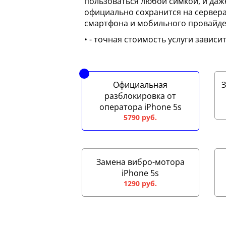
пользоваться любой симкой, и даж
официально сохранится на сервер
смартфона и мобильного провайдер
• - точная стоимость услуги зависи
Официальная
З
разблокировка от
оператора iPhone 5s
5790 руб.
Замена вибро-мотора
iPhone 5s
1290 руб.