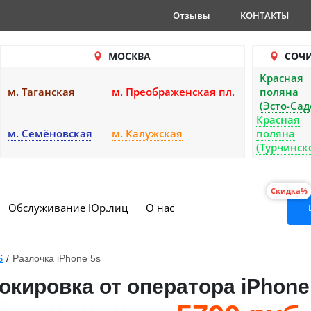
Отзывы
КОНТАКТЫ
МОСКВА
СОЧ
Красная
м. Таганская
м. Преображенская пл.
поляна
(Эсто-Сад
Красная
м. Семёновская
м. Калужская
поляна
(Турчинск
Скидка%
Обслуживание Юр.лиц
О нас
S
/
Разлочка iPhone 5s
кировка от оператора iPhone