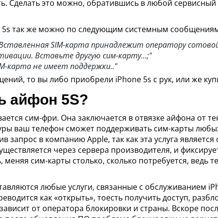
. Сделать это можно, обратившись в любой сервисный 
 5s так же можно по следующим системным сообщениям 
 Вставленная SIM-карта принадлежит оператору сотовой
тивации. Вставьте другую сим-карту…;"
M-карта не имеет поддержки.."
ений, то вы либо приобрели iPhone 5s с рук, или же куп
ь айфон 5S?
вается сим-фри. Она заключается в отвязке айфона от 
уры ваш телефон сможет поддерживать сим-карты любы
ив запрос в компанию Apple, так как эта услуга являетс
уществляется через сервера производителя, и фиксируе
 меняя сим-карты столько, сколько потребуется, ведь 
авляются любые услуги, связанные с обслуживанием iPh
ереводится как «открыть», тоесть получить доступ, разб
 зависит от оператора блокировки и страны. Вскоре по