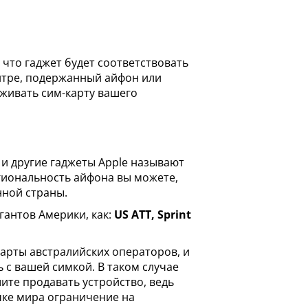
 что гаджет будет соответствовать
нтре, подержанный айфон или
рживать сим-карту вашего
и другие гаджеты Apple называют
гиональность айфона вы можете,
нной страны.
антов Америки, как:
US ATT, Sprint
карты австралийских операторов, и
ь с вашей симкой. В таком случае
ите продавать устройство, ведь
чке мира ограничение на