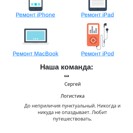
Ремонт iPhone
Ремонт iPad
Ремонт MacBook
Ремонт iPod
Наша команда:
Сергей
и Эппл
Логистика
тельный.
До неприличия пунктуальный. Никогда и
Оче
н. Любит
никуда не опаздывает. Любит
.
путешествовать.
з