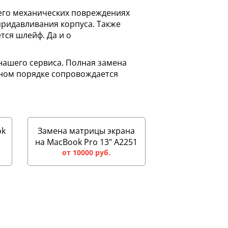
 его механических повреждениях
придавливания корпуса. Также
ся шлейф. Да и о
 нашего сервиса. Полная замена
ьном порядке сопровождается
ok
Замена матрицы экрана
на MacBook Pro 13" A2251
от 10000 руб.