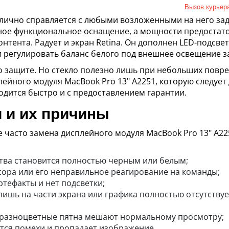
Вызов курьер
отлично справляется с любыми возложенными на него за
ное функциональное оснащение, а мощности предостато
нтента. Радует и экран Retina. Он дополнен LED-подсв
 регулировать баланс белого под внешнее освещение за
о защите. Но стекло полезно лишь при небольших повре
ейного модуля MacBook Pro 13" A2251, которую следуе
одится быстро и с предоставлением гарантии.
 и их причины
е часто замена дисплейного модуля MacBook Pro 13" A22
тва становится полностью черным или белым;
сора или его неправильное реагирование на команды;
ртефакты и нет подсветки;
ишь на части экрана или графика полностью отсутствуе
, разноцветные пятна мешают нормальному просмотру;
тся помехи и пропадает изображение.