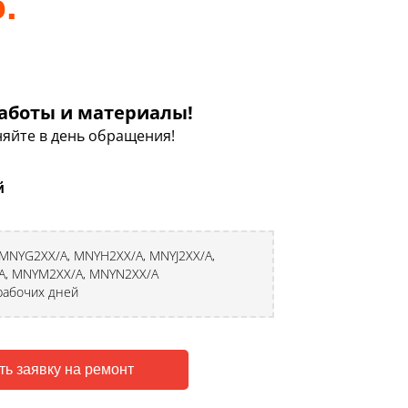
.
аботы и материалы!
яйте в день обращения!
й
 MNYG2XX/A, MNYH2XX/A, MNYJ2XX/A,
A, MNYM2XX/A, MNYN2XX/A
 рабочих дней