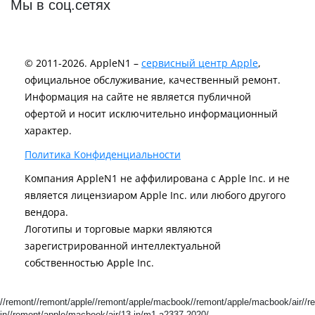
Мы в соц.сетях
© 2011-2026. AppleN1 –
сервисный центр Apple
,
официальное обслуживание, качественный ремонт.
Информация на сайте не является публичной
офертой и носит исключительно информационный
характер.
Политика Конфиденциальности
Компания AppleN1 не аффилирована c Apple Inc. и не
является лицензиаром Apple Inc. или любого другого
вендора.
Логотипы и торговые марки являются
зарегистрированной интеллектуальной
собственностью Apple Inc.
//remont//remont/apple//remont/apple/macbook//remont/apple/macbook/air//r
in//remont/apple/macbook/air/13-in/m1-a2337-2020/