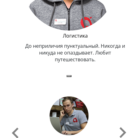
и Эппл
Логистика
тельный.
До неприличия пунктуальный. Никогда и
Оче
н. Любит
никуда не опаздывает. Любит
.
путешествовать.
з