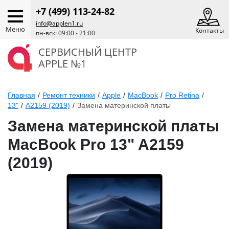
+7 (499) 113-24-82
info@applen1.ru
Меню
Контакты
пн-вск: 09:00 - 21:00
СЕРВИСНЫЙ ЦЕНТР
APPLE №1
Главная
/
Ремонт техники
/
Apple
/
MacBook
/
Pro Retina
/
13"
/
A2159 (2019)
/
Замена материнской платы
Замена материнской платы
MacBook Pro 13" A2159
(2019)