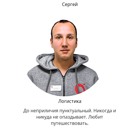
Сергей
и Эппл
Логистика
тельный.
До неприличия пунктуальный. Никогда и
Оче
н. Любит
никуда не опаздывает. Любит
.
путешествовать.
з