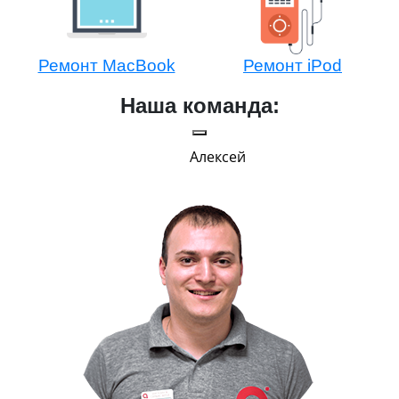
Ремонт MacBook
Ремонт iPod
Наша команда:
Алексей
Ру
В меру строг,
Главным показ
улыбку 