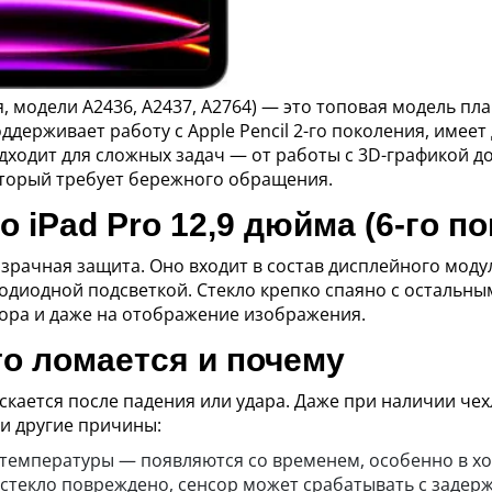
я, модели A2436, A2437, A2764) — это топовая модель пл
ерживает работу с Apple Pencil 2-го поколения, имеет д
ходит для сложных задач — от работы с 3D-графикой до
торый требует бережного обращения.
о iPad Pro 12,9 дюйма (6-го п
розрачная защита. Оно входит в состав дисплейного мод
етодиодной подсветкой. Стекло крепко спаяно с осталь
нсора и даже на отображение изображения.
то ломается и почему
рескается после падения или удара. Даже при наличии ч
и другие причины:
емпературы — появляются со временем, особенно в хо
стекло повреждено, сенсор может срабатывать с задерж