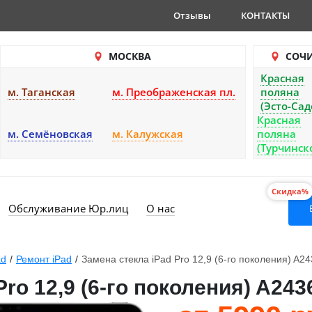
Отзывы
КОНТАКТЫ
МОСКВА
СОЧ
Красная
м. Таганская
м. Преображенская пл.
поляна
(Эсто-Сад
Красная
м. Семёновская
м. Калужская
поляна
(Турчинск
Скидка%
Обслуживание Юр.лиц
О нас
ad
/
Ремонт iPad
/
Замена стекла iPad Pro 12,9 (6-го поколения) A2
ro 12,9 (6-го поколения) A243