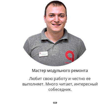
Г
Мастер модульного ремонта
я. Умеет,
Любит свою работу и честно ее
иться в
выполняет. Много читает, интересный
собеседник.