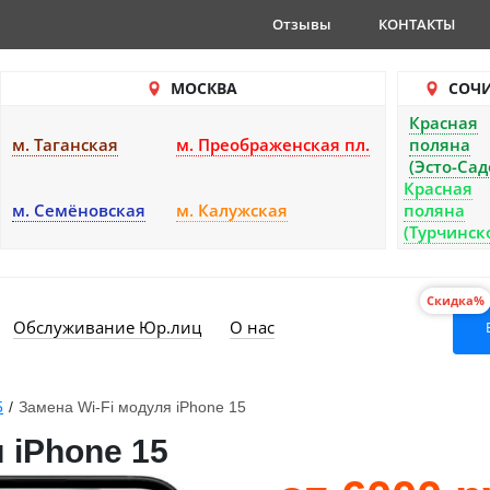
Отзывы
КОНТАКТЫ
МОСКВА
СОЧ
Красная
м. Таганская
м. Преображенская пл.
поляна
(Эсто-Сад
Красная
м. Семёновская
м. Калужская
поляна
(Турчинск
Скидка%
Обслуживание Юр.лиц
О нас
5
/
Замена Wi-Fi модуля iPhone 15
 iPhone 15