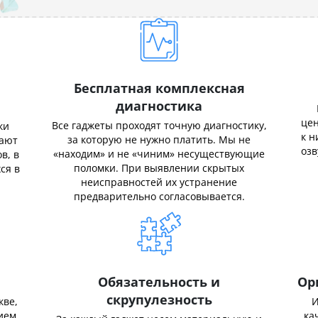
Бесплатная комплексная
диагностика
цен
Все гаджеты проходят точную диагностику,
ки
к н
за которую не нужно платить. Мы не
нают
озв
«находим» и не «чиним» несуществующие
в, в
поломки. При выявлении скрытых
ся в
неисправностей их устранение
предварительно согласовывается.
Обязательность и
Ор
скрупулезность
кве,
И
ием.
ка