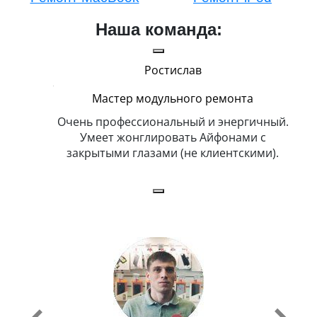
Наша команда:
Ростислав
Мастер модульного ремонта
икогда и
Очень профессиональный и энергичный.
Всег
бит
Умеет жонглировать Айфонами с
ка
закрытыми глазами (не клиентскими).